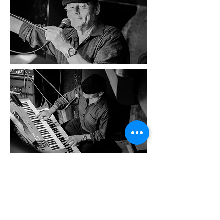
Instagra
Facebook
YouTube
m
Follow us
Become a Fan
Subscribe