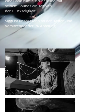
eine Bank zum ausruhen und mit
seinem Sounds ein Teppich
der Glückseligkeit.
Siggi ist unser Mann an den Tasten und
Vorsitzender der PA Abteiung.