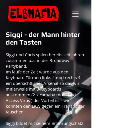
Siggi - der Mann hinter
den Tasten
Siggi und Chris spilen bereits seit Jahren
zusammen u.a. in der Broadway
Partyband.
Im laufe der Zeit wurde aus den
Keyboard Türmen links 4 und rechts 4
ein übersichtliches Arsenal so das wir
mitlerweile mit 3 Keyboards
auskommen (2 x Yamaha motif und
Access Virus ) der Vorteil ist - wir
konnten den LKW gegen ein Transporter
tauschen.
Siggi bildet mit seinem Erfahrungschatz