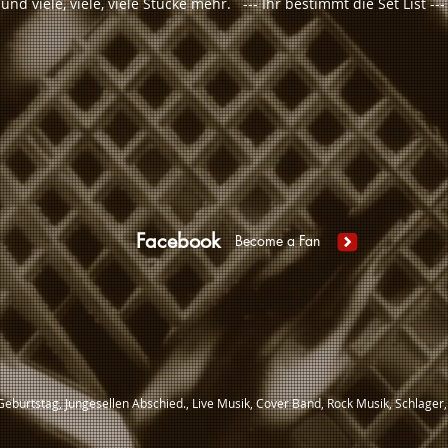
nd viele, viele, viele Stücke mehr. --- Ihr bestimmt die Set List --
Facebook
Become a Fan
 Geburtstag, Jungesellen Abschied., Live Musik, Cover Band, Rock Musik, Schlager