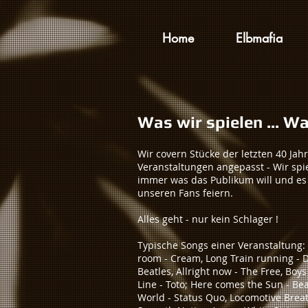
Home
Elbmafia
Was wir spielen ... Was
Wir covern Stücke der letzten 40 Jah
Veranstaltungen angepasst - Wir spi
immer was das Publikum will und es 
unseren Fans feiern.
Alles geht - nur kein Schlager !
Typische Songs einer Veranstaltung: 
room - Cream, Long Train running - 
Beatles, Allright now - The Free, Boy
Line - Toto; Here comes the Sun - Beat
World - Status Quo, Locomotive Breath 