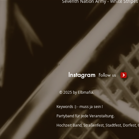
Seventh Nation Army - White Stripes u
Instagram
Follow us
© 2025 by Elbmafia.
Keywords :) - muss ja sein !
Partyband für jede Veranstaltung.
Hochzeit Band, Straßenfest, Stadtfest, Dorfest,