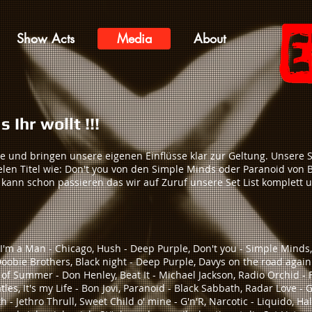
Show Acts
Media
About
 Ihr wollt !!!
re und bringen unsere eigenen Einflüsse klar zur Geltung. Unsere 
elen Titel wie: Don't you von den Simple Minds oder Paranoid von 
kann schon passieren das wir auf Zuruf unsere Set List komplett u
I'm a Man - Chicago, Hush - Deep Purple, Don't you - Simple Minds,
Doobie Brothers, Black night - Deep Purple, Davys on the road aga
s of Summer - Don Henley, Beat It - Michael Jackson, Radio Orchid -
les, It's my Life - Bon Jovi, Paranoid - Black Sabbath, Radar Love - 
- Jethro Thrull, Sweet Child o' mine - G'n'R, Narcotic - Liquido, Hal