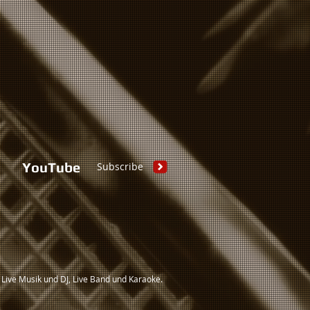
-
YouTube
Subscribe
, Live Musik und DJ, Live Band und Karaoke.