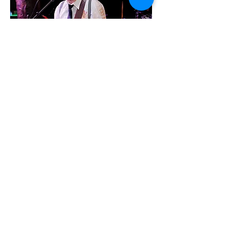
Instagra
Facebook
YouTube
m
Follow us
Become a Fan
Subscribe
© 2025 by Elbmafia.
Keywords :) - muss ja sein !